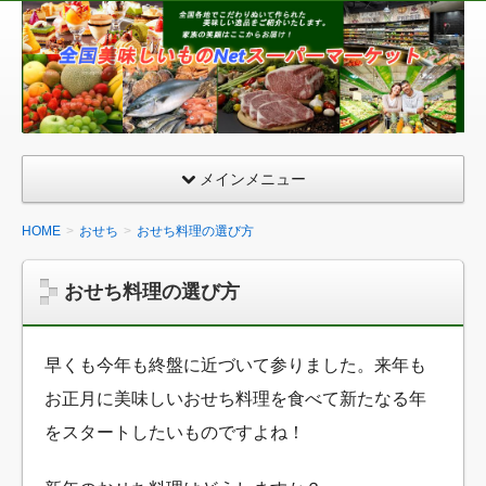
全
国
美
味
し
い
メインメニュー
も
の
HOME
おせち
おせち料理の選び方
ネ
ッ
おせち料理の選び方
ト
ス
ー
早くも今年も終盤に近づいて参りました。来年も
パ
お正月に美味しいおせち料理を食べて新たなる年
ー
をスタートしたいものですよね！