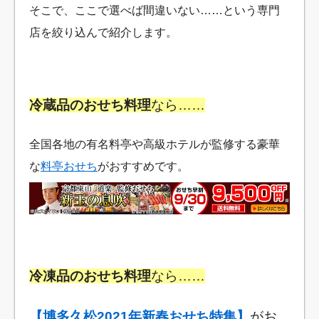
そこで、ここで選べば間違いない……という専門
店を絞り込んで紹介します。
冷蔵品のおせち料理
なら……
全国各地の有名料亭や高級ホテルが監修する豪華
な
料亭おせち
がおすすめです。
冷凍品のおせち料理
なら……
【博多久松2021年新春おせち特集】
がお