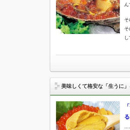
ん
そ
そ
し
美味しくて格安な「生うに」
「
る
…