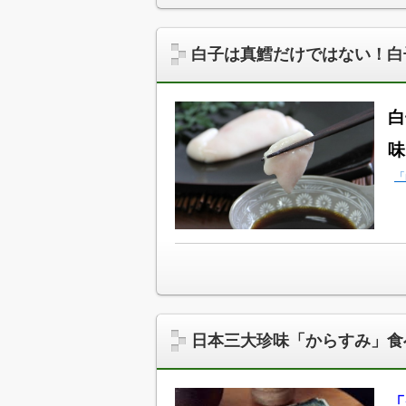
白子は真鱈だけではない！白
白
味
「
日本三大珍味「からすみ」食
「