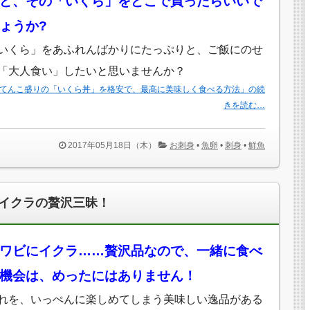
ど、その「いくら」をどこで買ったらいいで
ょうか?
いくら」をあふれんばかりにたっぷりと、ご飯にのせ
「大人食い」したいと思いませんか？
てんこ盛りの「いくら丼」を格安で、最高に美味しく食べる方法」の続
きを読む…
2017年05月18日（木）
お刺身
•
魚卵
•
刺身
•
鮮魚
イクラの贅沢三昧！
ワビにイクラ……贅沢品なので、一緒に食べ
機会は、めったにはありません！
れを、いっぺんに楽しめてしまう美味しい逸品がある