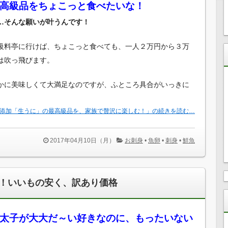
高級品をちょこっと食べたいな！
…そんな願いが叶うんです！
級料亭に行けば、ちょこっと食べても、一人２万円から３万
は吹っ飛びます。
かに美味しくて大満足なのですが、ふところ具合がいっきに
添加「生うに」の最高級品を、家族で贅沢に楽しむ！」の続きを読む…
2017年04月10日（月）
お刺身
•
魚卵
•
刺身
•
鮮魚
！いいもの安く、訳あり価格
太子が大大だ～い好きなのに、もったいない