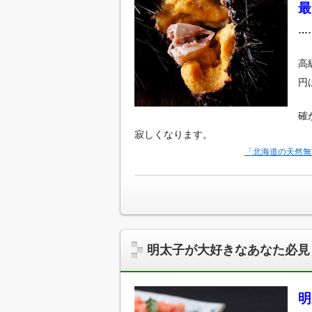
最
…
高
円
確
寂しくなります。
「北海道の天然無
明太子が大好きなあなた必見
明