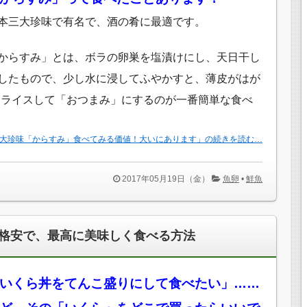
本三大珍味で有名で、酒の肴に最適です。
からすみ」とは、ボラの卵巣を塩漬けにし、天日干し
したもので、少し水に浸してふやかすと、薄皮がはが
スライスして「おつまみ」にするのが一番簡単な食べ
大珍味「からすみ」食べてみる価値！大いにあります」の続きを読む…
2017年05月19日（金）
魚卵
•
鮮魚
格安で、最高に美味しく食べる方法
いくら丼をてんこ盛りにして食べたい」……