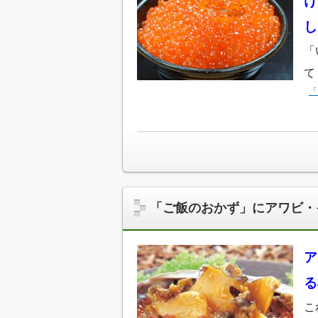
け
し
「
て
「
「ご飯のおかず」にアワビ・
ア
る
こ