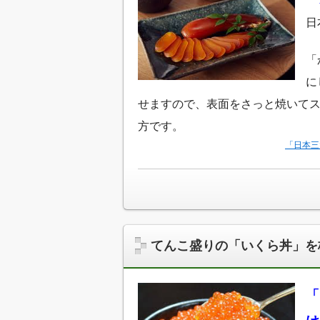
日
「
に
せますので、表面をさっと焼いて
方です。
「日本三
てんこ盛りの「いくら丼」を
「