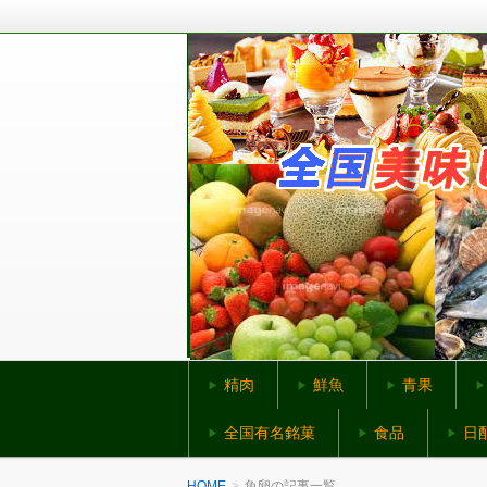
全国から美味しいものをお取り寄せ
全国美味しいものネ
精肉
鮮魚
青果
全国有名銘菓
食品
日
HOME
魚卵の記事一覧