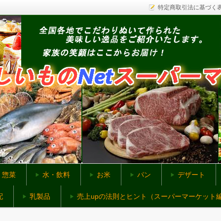
特定商取引法に基づく
ットスーパー
惣菜
水・飲料
お米
パン
デザート
配
乳製品
売上upの法則とヒント（スーパーマーケット