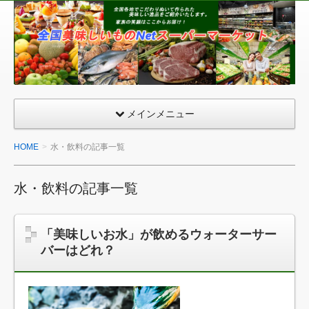
全
国
美
味
し
い
メインメニュー
も
の
HOME
水・飲料の記事一覧
ネ
ッ
水・飲料の記事一覧
ト
ス
ー
「美味しいお水」が飲めるウォーターサー
パ
バーはどれ？
ー