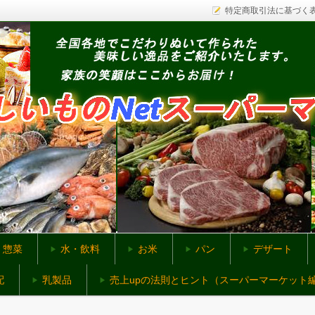
特定商取引法に基づく
ットスーパー
惣菜
水・飲料
お米
パン
デザート
配
乳製品
売上upの法則とヒント（スーパーマーケット