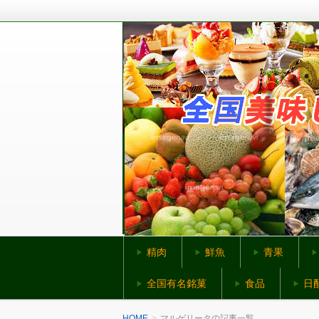
全国から美味しいものをお取り寄せ
全国美味しいものネ
精肉
鮮魚
青果
全国有名銘菓
食品
日
HOME
マルゲリータの記事一覧