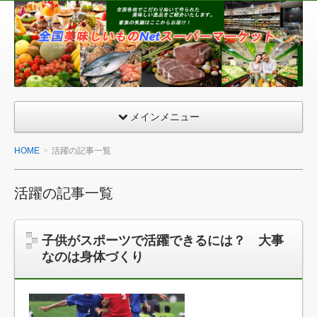
全
国
美
味
し
い
メインメニュー
も
の
HOME
活躍の記事一覧
ネ
ッ
活躍の記事一覧
ト
ス
ー
子供がスポーツで活躍できるには？ 大事
パ
なのは身体づくり
ー