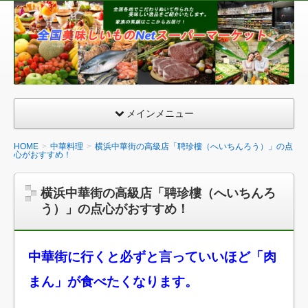
全
国
美
味
し
い
メインメニュー
も
の
HOME
中華料理
横浜中華街の高級店「聘珍樓（へいちんろう）」の点
心がおすすめ！
ネ
ッ
横浜中華街の高級店「聘珍樓（へいちんろ
ト
う）」の点心がおすすめ！
ス
ー
パ
中華街に行くと必ずと言っていいほど「肉
ー
まん」が食べたくなります。