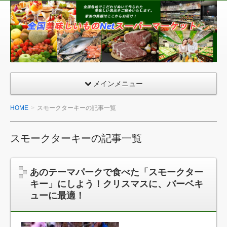
全
国
美
味
し
い
メインメニュー
も
の
HOME
スモークターキーの記事一覧
ネ
ッ
スモークターキーの記事一覧
ト
ス
ー
あのテーマパークで食べた「スモークター
パ
キー」にしよう！クリスマスに、バーベキ
ー
ューに最適！