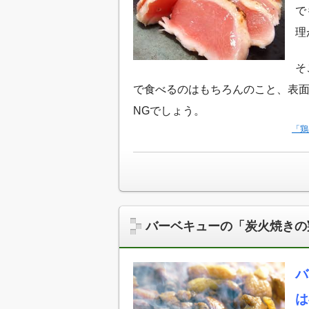
で
理
そ
で食べるのはもちろんのこと、表
NGでしょう。
「鶏
バーベキューの「炭火焼きの
バ
は