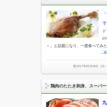
「
そ
ド
の
～」と話題になり、一度食べてみ
「最
2017年05月28日（日）
鶏肉のたたき刺身、スーパー
九