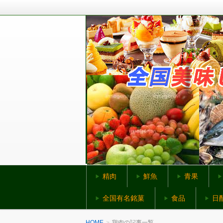
全国から美味しいものをお取り寄せ
全国美味しいものネ
精肉
鮮魚
青果
全国有名銘菓
食品
日
HOME
鶏肉の記事一覧