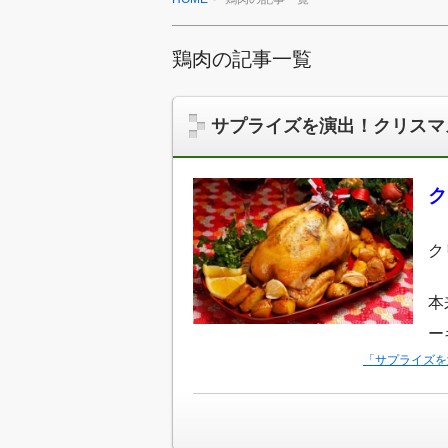
鶏肉の記事一覧
サプライズを演出！クリスマ
ク
ク
本
ー
「サプライズを