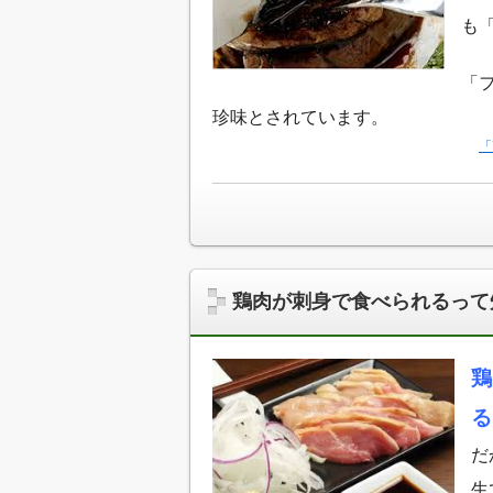
も
「
珍味とされています。
「
鶏肉が刺身で食べられるって
鶏
る
だ
生