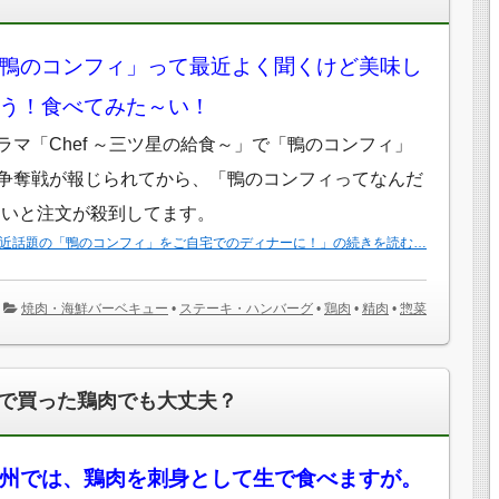
鴨のコンフィ」って最近よく聞くけど美味し
う！食べてみた～い！
ラマ「Chef ～三ツ星の給食～」で「鴨のコンフィ」
争奪戦が報じられてから、「鴨のコンフィってなんだ
たいと注文が殺到してます。
近話題の「鴨のコンフィ」をご自宅でのディナーに！」の続きを読む…
焼肉・海鮮バーベキュー
•
ステーキ・ハンバーグ
•
鶏肉
•
精肉
•
惣菜
で買った鶏肉でも大丈夫？
州では、鶏肉を刺身として生で食べますが。