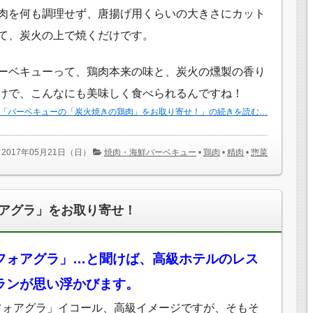
肉を何も調理せず、唐揚げ用くらいの大きさにカット
て、炭火の上で焼くだけです。
ーベキューって、鶏肉本来の味と、炭火の燻製の香り
けで、こんなにも美味しく食べられるんですね！
「バーベキューの「炭火焼きの鶏肉」をお取り寄せ！」の続きを読む…
2017年05月21日（日）
焼肉・海鮮バーベキュー
•
鶏肉
•
精肉
•
惣菜
アグラ」をお取り寄せ！
フォアグラ」…と聞けば、高級ホテルのレス
ランが思い浮かびます。
フォアグラ」イコール、高級イメージですが、そもそ