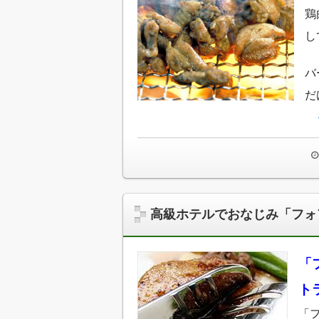
鶏
し
バ
だ
高級ホテルでおなじみ「フォ
「
ト
「