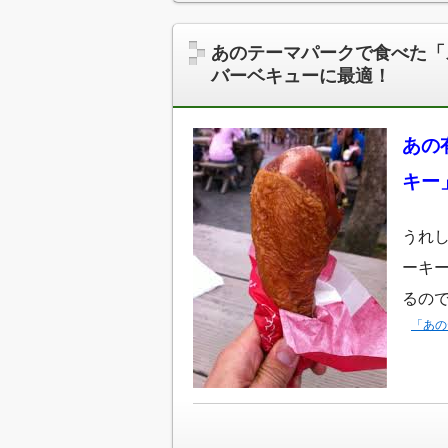
あのテーマパークで食べた「
バーベキューに最適！
あの
キー
うれ
ーキ
るの
「あの