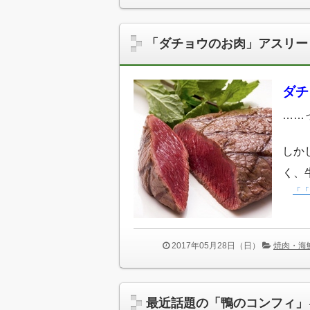
「ダチョウのお肉」アスリー
ダチ
……
しか
く、
「「
2017年05月28日（日）
焼肉・海
最近話題の「鴨のコンフィ」