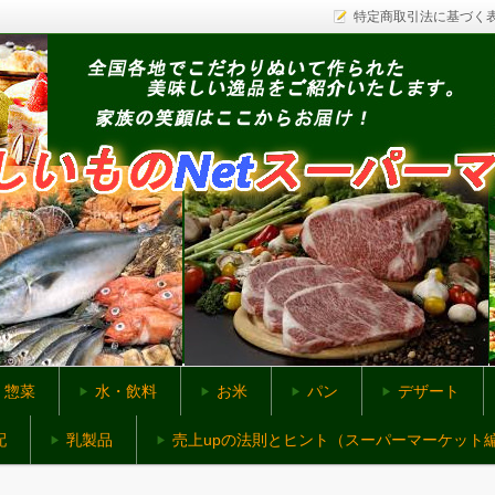
特定商取引法に基づく
ットスーパー
惣菜
水・飲料
お米
パン
デザート
配
乳製品
売上upの法則とヒント（スーパーマーケット