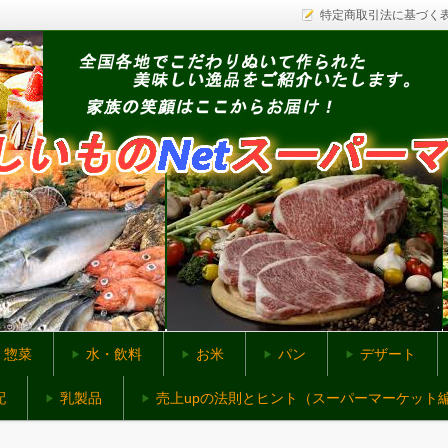
特定商取引法に基づく
ットスーパー
惣菜
水・飲料
お米
パン
デザート
配
乳製品
売上upの法則とヒント（スーパーマーケット