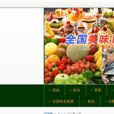
全国から美味しいものをお取り寄せ
全国美味しいものネ
精肉
鮮魚
青果
全国有名銘菓
食品
日
HOME
タルトの記事一覧