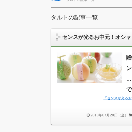
タルトの記事一覧
センスが光るお中元！オシャ
贈
ン
…
で
「センスが光るお
2018年07月20日（金）