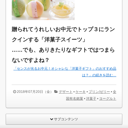
贈られてうれしいお中元でトップ３にラン
クインする「洋菓子スイーツ」
……でも、ありきたりなギフトではつまら
ないですよね？
「センスが光るお中元！オシャレな「洋菓子ギフト」のおすすめ品
は？」の続きを読む…
2018年07月20日（金）
デザート
•
ケーキ
•
プリン/ゼリー
•
全
国有名銘菓
•
洋菓子
•
ヨーグルト
サブコンテンツ