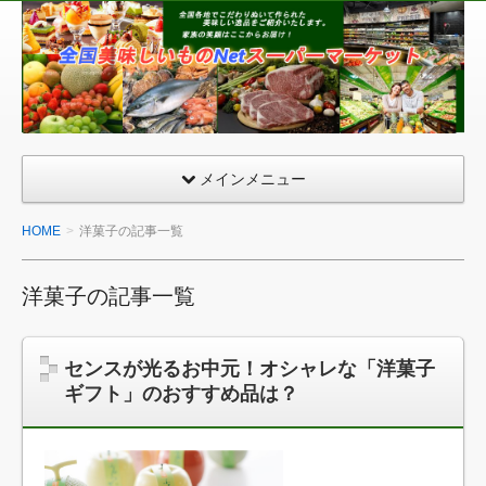
全
国
美
味
し
い
メインメニュー
も
の
HOME
洋菓子の記事一覧
ネ
ッ
洋菓子の記事一覧
ト
ス
ー
センスが光るお中元！オシャレな「洋菓子
パ
ギフト」のおすすめ品は？
ー