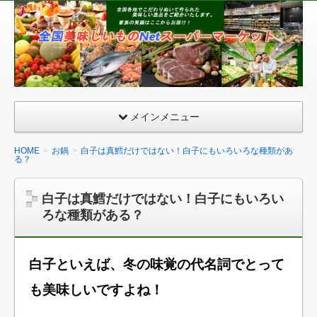
全
国
美
味
し
い
メインメニュー
も
の
HOME
お鍋
白子は真鱈だけではない！白子にもいろいろな種類があ
る？
ネ
ッ
白子は真鱈だけではない！白子にもいろい
ト
ろな種類がある？
ス
ー
パ
白子といえば、冬の味覚の代名詞でとって
ー
も美味しいですよね！