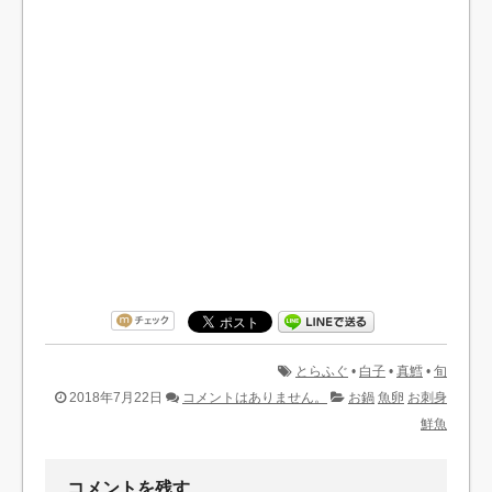
とらふぐ
•
白子
•
真鱈
•
旬
2018年7月22日
コメントはありません。
お鍋
魚卵
お刺身
鮮魚
コメントを残す