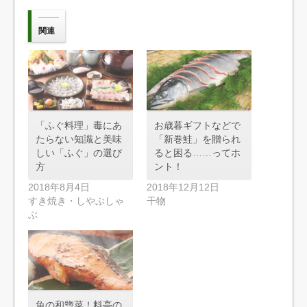
関連
「ふぐ料理」毒にあ
お歳暮ギフトなどで
たらない知識と美味
「新巻鮭」を贈られ
しい「ふぐ」の選び
ると困る……ってホ
方
ント！
2018年8月4日
2018年12月12日
すき焼き・しやぶしゃ
干物
ぶ
魚の和惣菜！料亭の