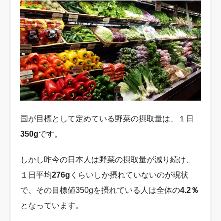
国が目標として定めている野菜の摂取量は、１日
350g
です。
しかし昨今の日本人は野菜の摂取量が減り続け、
１日平均
276g
くらいしか摂れていないのが現状
で、その目標値350gを摂れている人は全体の
4.2％
となっています。