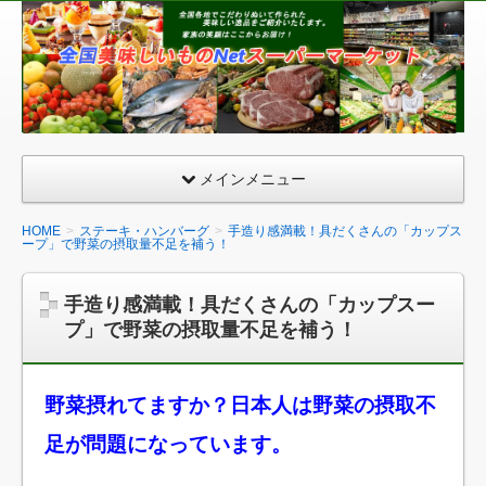
全
国
美
味
し
い
メインメニュー
も
の
HOME
ステーキ・ハンバーグ
手造り感満載！具だくさんの「カップス
ープ」で野菜の摂取量不足を補う！
ネ
ッ
手造り感満載！具だくさんの「カップスー
ト
プ」で野菜の摂取量不足を補う！
ス
ー
パ
野菜摂れてますか？日本人は野菜の摂取不
ー
足が問題になっています。