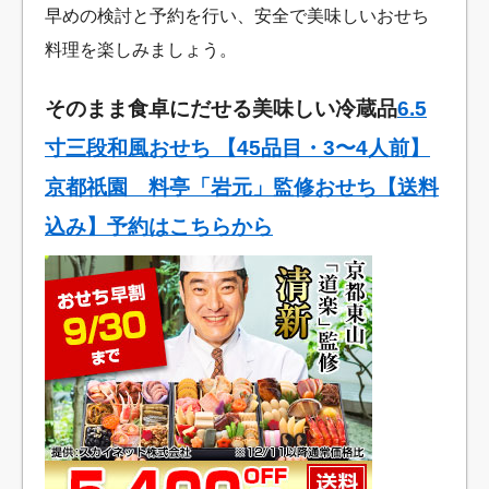
早めの検討と予約を行い、安全で美味しいおせち
料理を楽しみましょう。
そのまま食卓にだせる美味しい冷蔵品
6.5
寸三段和風おせち 【45品目・3〜4人前】
京都祇園 料亭「岩元」監修おせち【送料
込み】予約はこちらから