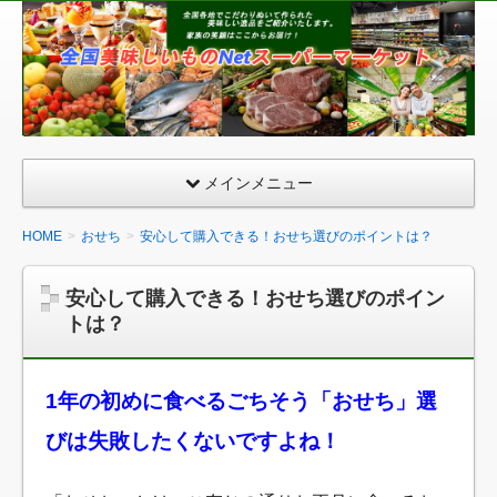
全
国
美
味
し
い
メインメニュー
も
の
HOME
おせち
安心して購入できる！おせち選びのポイントは？
ネ
ッ
安心して購入できる！おせち選びのポイン
ト
トは？
ス
ー
パ
1年の初めに食べるごちそう「おせち」選
ー
びは失敗したくないですよね！