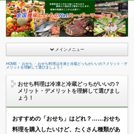
全
国
美
味
し
い
メインメニュー
も
の
HOME
おせち
おせち料理は冷凍と冷蔵どっちがいいの？メリット・デ
メリットを理解して選びましょう！
ネ
ッ
おせち料理は冷凍と冷蔵どっちがいいの？
ト
メリット・デメリットを理解して選びまし
ス
ょう！
ー
パ
ー
おすすめの「おせち」はどれ？……おせち
料理を購入したいけど、たくさん種類があ