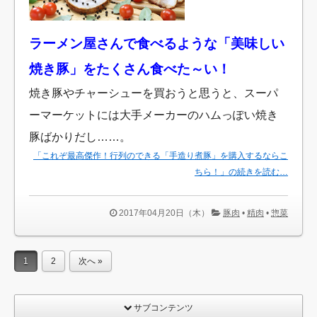
ラーメン屋さんで食べるような「美味しい
焼き豚」をたくさん食べた～い！
焼き豚やチャーシューを買おうと思うと、スーパ
ーマーケットには大手メーカーのハムっぽい焼き
豚ばかりだし……。
「これぞ最高傑作！行列のできる「手造り煮豚」を購入するならこ
ちら！」の続きを読む…
2017年04月20日（木）
豚肉
•
精肉
•
惣菜
1
2
次へ »
サブコンテンツ