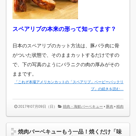
スペアリブの本来の形って知ってます？
日本のスペアリブのカット方法は、豚バラ肉に骨
がついた状態で、そのままカットするだけですの
で、下の写真のようにバラニクの肉の厚みがその
ままです。
「これぞ本場アメリカンカットの「スペアリブ」ベービーバックリ
ブ」の続きを読む…
2017年07月09日（日）
焼肉・海鮮バーベキュー
•
豚肉
•
精肉
焼肉バーベキューもう一品！焼くだけ「味