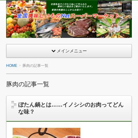
全
国
美
味
し
い
メインメニュー
も
の
HOME
豚肉の記事一覧
ネ
ッ
豚肉の記事一覧
ト
ス
ー
ぼたん鍋とは……イノシシのお肉ってどん
パ
な味？
ー