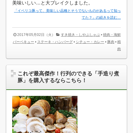
美味いしい…と大ブレイクしました。
「イベリコ豚って、美味しい品種とそうでないものがあるって知っ
てた？」の続きを読む…
2017年05月02日（火）
すき焼き・しやぶしゃぶ
•
焼肉・海鮮
バーベキュー
•
ステーキ・ハンバーグ
•
シチュー・カレー
•
豚肉
•
精
肉
これぞ最高傑作！行列のできる「手造り煮
豚」を購入するならこちら！