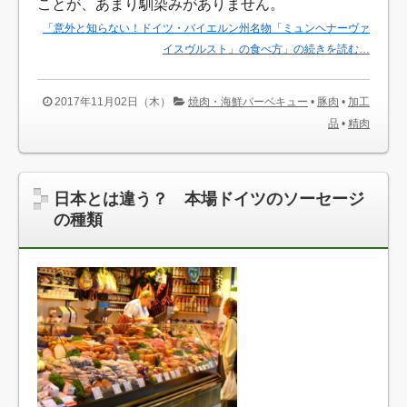
ことが、あまり馴染みがありません。
「意外と知らない！ドイツ・バイエルン州名物「ミュンヘナーヴァ
イスヴルスト」の食べ方」の続きを読む…
2017年11月02日（木）
焼肉・海鮮バーベキュー
•
豚肉
•
加工
品
•
精肉
日本とは違う？ 本場ドイツのソーセージ
の種類