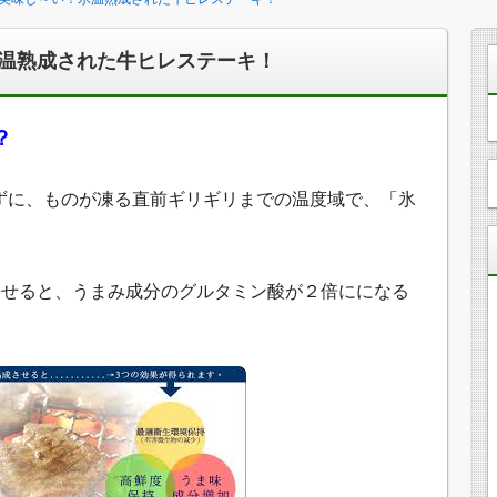
温熟成された牛ヒレステーキ！
？
ずに、ものが凍る直前ギリギリまでの温度域で、「氷
させると、うまみ成分のグルタミン酸が２倍にになる
。