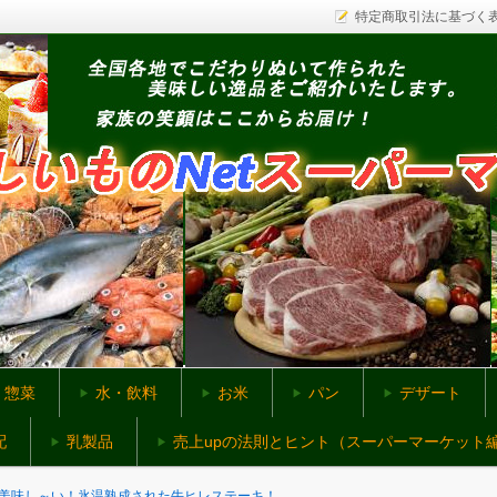
特定商取引法に基づく
ットスーパー
惣菜
水・飲料
お米
パン
デザート
配
乳製品
売上upの法則とヒント（スーパーマーケット
美味し～い！氷温熟成された牛ヒレステーキ！