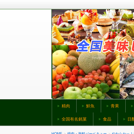
全国から美味しいものをお取り寄せ
全国美味しいものネ
精肉
鮮魚
青果
全国有名銘菓
食品
日
HOME
焼肉・海鮮バーベキュー
やわらかっ！