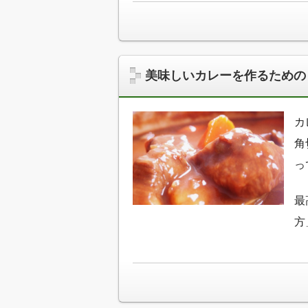
美味しいカレーを作るための
カ
角
っ
最
方