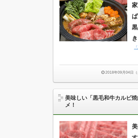
家
ぱ
黒
き
「
2018年09月04日
美味しい「黒毛和牛カルビ焼
メ！
美
す