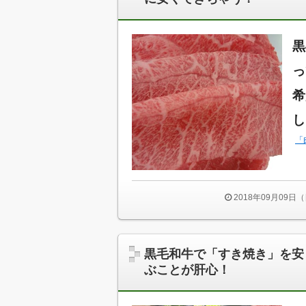
黒
っ
希
し
「
2018年09月09日
黒毛和牛で「すき焼き」を安
ぶことが肝心！