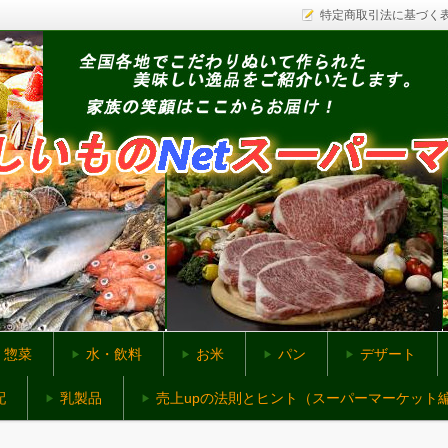
特定商取引法に基づく
ットスーパー
惣菜
水・飲料
お米
パン
デザート
配
乳製品
売上upの法則とヒント（スーパーマーケット