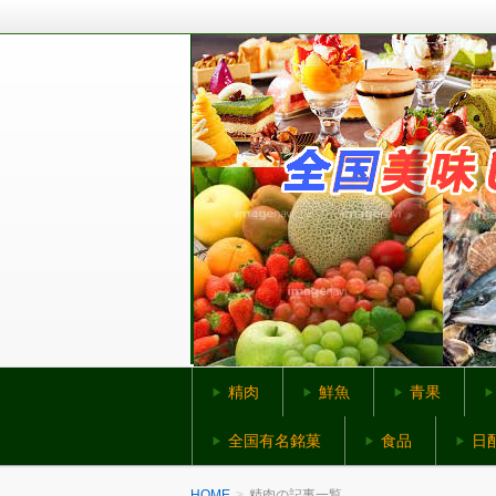
全国から美味しいものをお取り寄せ
全国美味しいものネ
精肉
鮮魚
青果
全国有名銘菓
食品
日
HOME
精肉の記事一覧