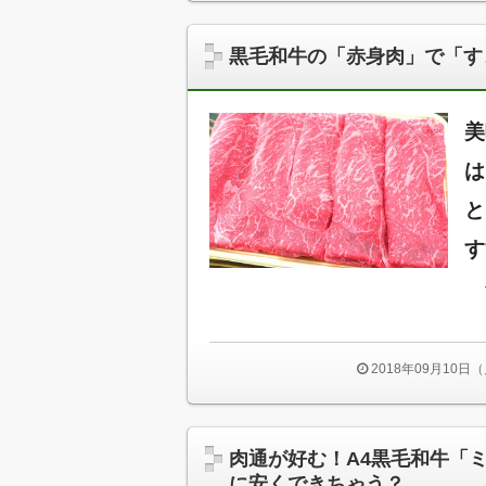
黒毛和牛の「赤身肉」で「す
美
は
と
す
2018年09月10日
肉通が好む！A4黒毛和牛「
に安くできちゃう？