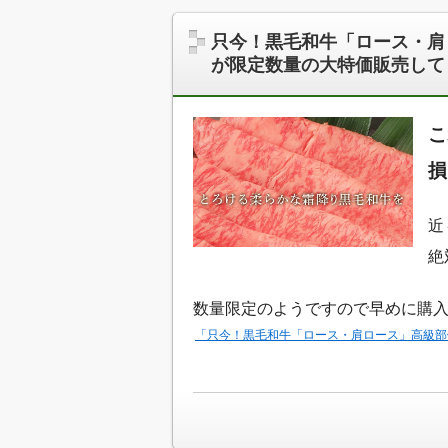
只今！黒毛和牛「ロース・肩
が限定数量の大特価販売して
こ
損
近
絶
数量限定のようですので早めに購
「只今！黒毛和牛「ロース・肩ロース」高級部