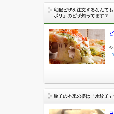
宅配ピザを注文するなんても
ポリ」のピザ知ってます？
ピ
今
「
餃子の本来の姿は「水餃子」
日