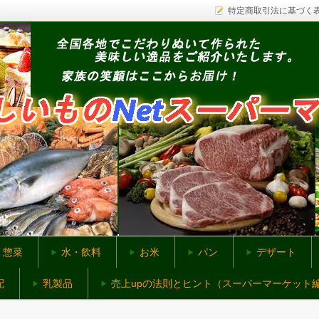
特定商取引法に基づく
ットスーパー
惣菜
水・飲料
お米
パン
デザート
配
乳製品
売上upの法則とヒント（スーパーマーケット