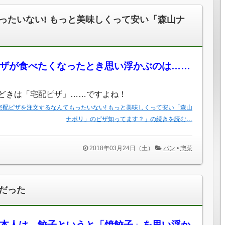
ったいない! もっと美味しくって安い「森山ナ
ザが食べたくなったとき思い浮かぶのは……
どきは「宅配ピザ」……ですよね！
宅配ピザを注文するなんてもったいない! もっと美味しくって安い「森山
ナポリ」のピザ知ってます？」の続きを読む…
2018年03月24日（土）
パン
•
惣菜
だった
本人は、餃子というと「焼餃子」を思い浮か