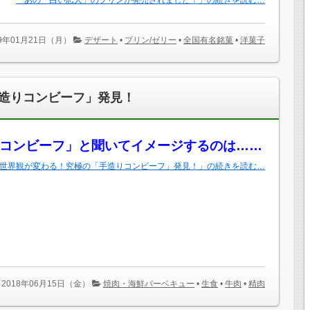
「あの「白い恋人」のプリンが発売されました！」の続きを読む…
19年01月21日（月）
デザート
•
プリン/ゼリー
•
全国有名銘菓
•
洋菓子
造りコンビーフ」発見！
コンビーフ」と聞いてイメージするのは……
世界観が変わる！究極の「手造りコンビーフ」発見！」の続きを読む…
2018年06月15日（金）
焼肉・海鮮バーベキュー
•
生食
•
牛肉
•
精肉