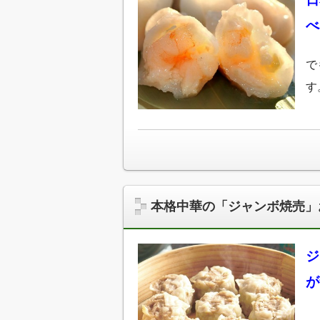
べ
で
す
本格中華の「ジャンボ焼売」
ジ
が