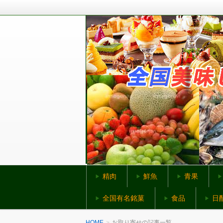
全国から美味しいものをお取り寄せ
全国美味しいものネ
精肉
鮮魚
青果
全国有名銘菓
食品
日
HOME
お取り寄せの記事一覧