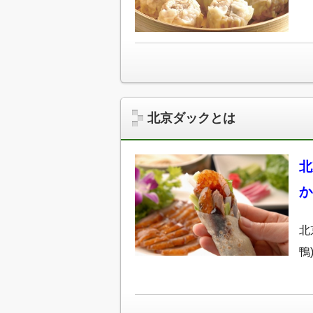
北京ダックとは
北
か
北
鴨